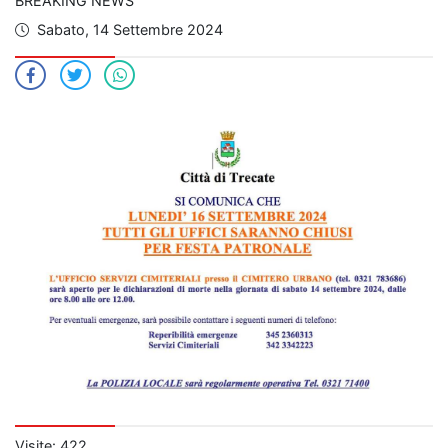
BREAKING NEWS
Data di pubblicazione
Sabato, 14 Settembre 2024
Visite: %s
Visite: 422